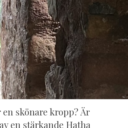
r en skönare kropp? Är
 av en stärkande Hatha