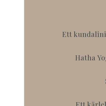
Ett kundalin
Hatha Yog
Ett kärl