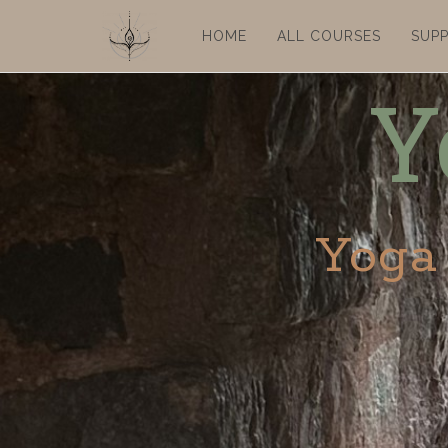
HOME
ALL COURSES
SUP
Y
Yoga 