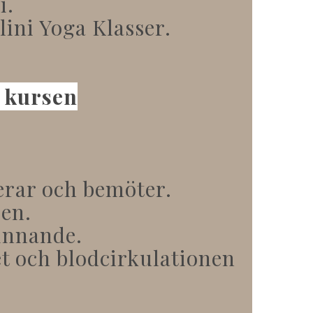
i.
ini Yoga Klasser.
s kursen
erar och bemöter.
pen.
finnande.
t och blodcirkulationen