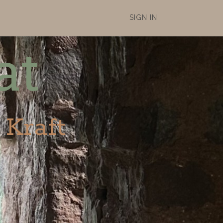
SIGN IN
at
 Kraft