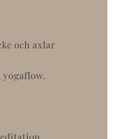
cke och axlar
 yogaflow.
s
editation