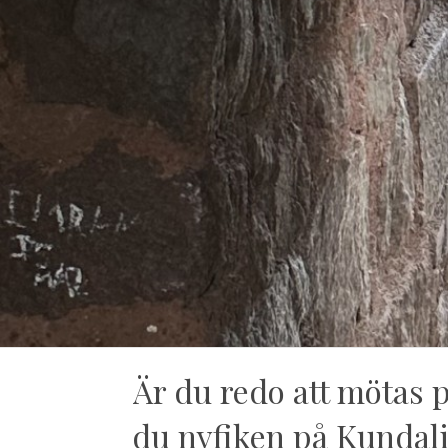
Är du redo att mötas 
du nyfiken på Kundali