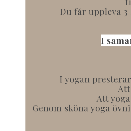
t
Du får uppleva 3
I sama
I yogan prestera
Att
Att yoga
Genom sköna yoga övnin