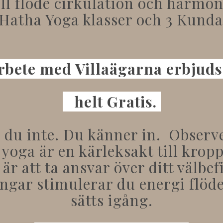
ill flöde cirkulation och harmon
 Hatha Yoga klasser och 3 Kundal
rbete med Villaägarna erbjud
helt Gratis.
r du inte. Du känner in. Observ
 yoga är en kärleksakt till krop
 är att ta ansvar över ditt välbe
gar stimulerar du energi flöde
sätts igång.