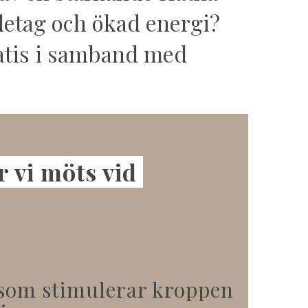
ndetag och ökad energi?
ratis i samband med
r vi möts vid
r som stimulerar kroppen