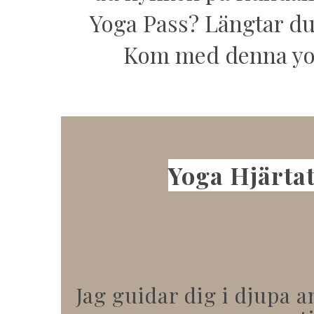
Yoga Pass? Längtar du 
Kom med denna yoga
Yoga Hjärtat
Jag guidar dig i djupa 