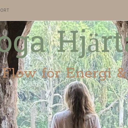
PORT
oga Hjärt
Flow för Energi &