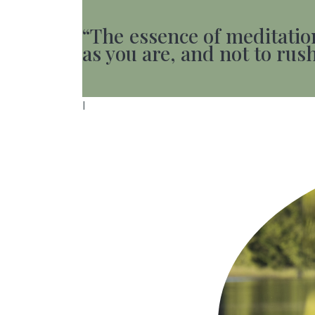
“The essence of meditation 
as you are, and not to rus
I