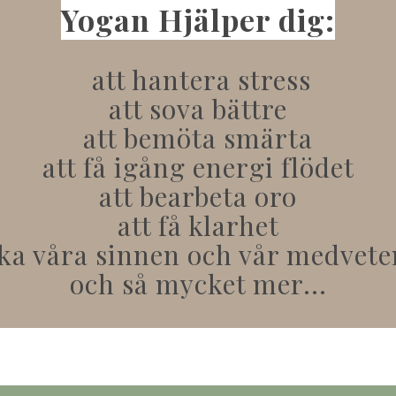
Yogan Hjälper dig:
att hantera stress
att sova bättre
att bemöta smärta
att få igång energi flödet
att bearbeta oro
att få klarhet
ka våra sinnen och vår medvet
och så mycket mer...