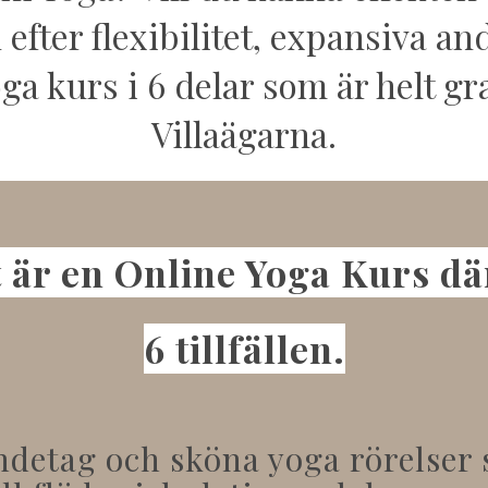
efter flexibilitet, expansiva a
 kurs i 6 delar som är helt g
Villaägarna.
 är en O
nline Yoga Kurs dä
6 tillfällen.
andetag och sköna yoga rörelse