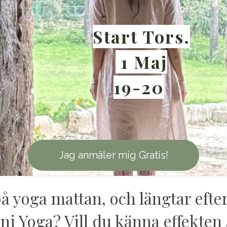
.
Start Tors.
1 Maj
19-20
Jag anmäler mig Gratis!
på yoga mattan, och längtar efte
ni Yoga? Vill du känna effekten